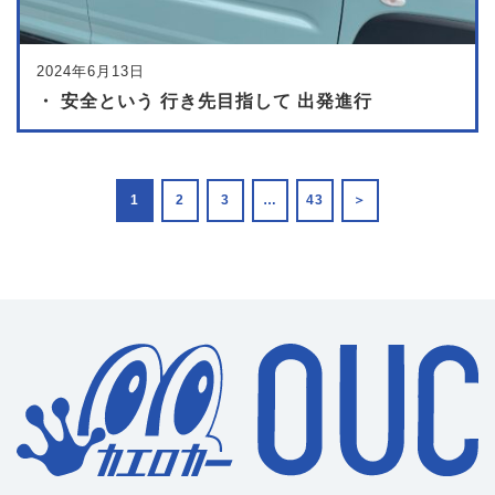
2024年6月13日
・ 安全という 行き先目指して 出発進行
1
2
3
…
43
＞