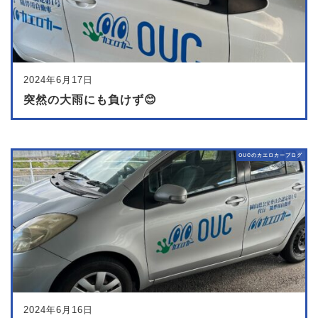
2024年6月17日
突然の大雨にも負けず😊
OUCのカエロカーブログ
2024年6月16日