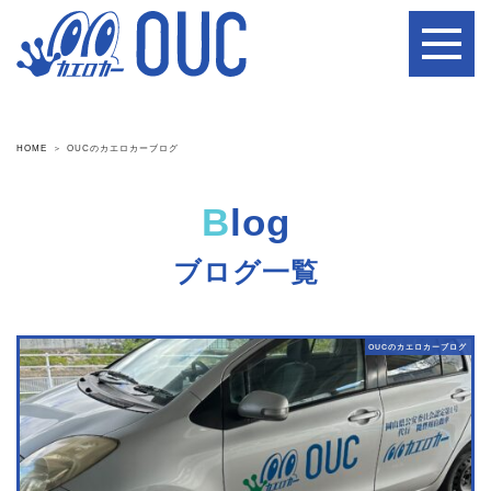
HOME
OUCのカエロカーブログ
B
log
ブログ一覧
OUCのカエロカーブログ